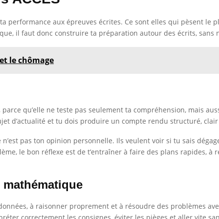
a performance aux épreuves écrites. Ce sont elles qui pèsent le p
ue, il faut donc construire ta préparation autour des écrits, sans n
 et le chômage
, parce qu’elle ne teste pas seulement ta compréhension, mais aussi
jet d’actualité et tu dois produire un compte rendu structuré, clai
’est pas ton opinion personnelle. Ils veulent voir si tu sais dégager
lème, le bon réflexe est de t’entraîner à faire des plans rapides, à 
t mathématique
données, à raisonner proprement et à résoudre des problèmes avec m
préter correctement les consignes, éviter les pièges et aller vite s