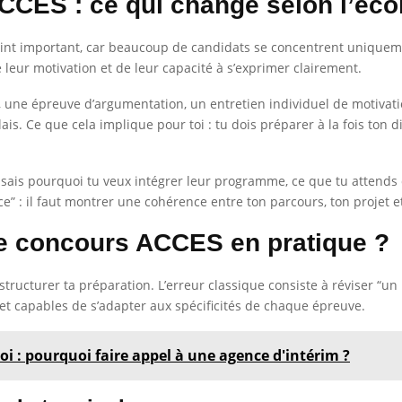
CES : ce qui change selon l’éco
oint important, car beaucoup de candidats se concentrent uniqueme
 leur motivation et de leur capacité à s’exprimer clairement.
, une épreuve d’argumentation, un entretien individuel de motivation 
lais. Ce que cela implique pour toi : tu dois préparer à la fois ton 
 tu sais pourquoi tu veux intégrer leur programme, ce que tu atten
ce” : il faut montrer une cohérence entre ton parcours, ton projet et
e concours ACCES en pratique ?
structurer ta préparation. L’erreur classique consiste à réviser “un
t capables de s’adapter aux spécificités de chaque épreuve.
 : pourquoi faire appel à une agence d'intérim ?