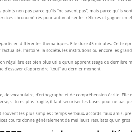
 points non pas parce qu’ils “ne savent pas”, mais parce qu’ils vont
exercices chronométrés pour automatiser les réflexes et gagner en eff
partis en différentes thématiques. Elle dure 45 minutes. Cette épre
actualité, l’histoire, la société, les institutions ou encore les gran
on régulière est bien plus utile qu’un apprentissage de dernière min
ue d’essayer d’apprendre “tout” au dernier moment.
, de vocabulaire, d’orthographe et de compréhension écrite. Elle du
verse, si tu es plus fragile, il faut sécuriser les bases pour ne pas 
nt souvent les plus simples : temps verbaux, accords, faux amis, 
ices courts donne généralement de meilleurs résultats qu’un gros b