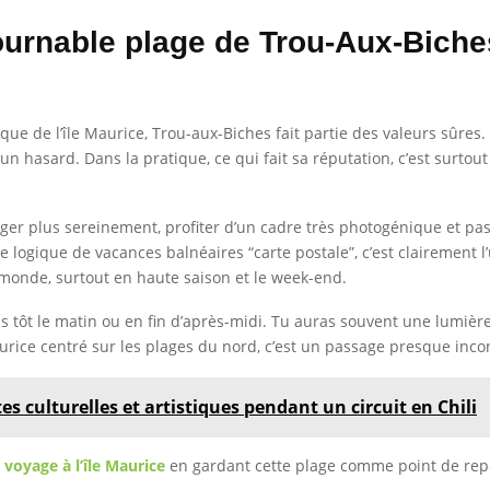
ournable plage de Trou-Aux-Biche
ue de l’île Maurice, Trou-aux-Biches fait partie des valeurs sûres. S
as un hasard. Dans la pratique, ce qui fait sa réputation, c’est surt
nager plus sereinement, profiter d’un cadre très photogénique et p
e logique de vacances balnéaires “carte postale”, c’est clairement 
e monde, surtout en haute saison et le week-end.
ns tôt le matin ou en fin d’après-midi. Tu auras souvent une lumi
aurice centré sur les plages du nord, c’est un passage presque inc
es culturelles et artistiques pendant un circuit en Chili
n
voyage à l’île Maurice
en gardant cette plage comme point de repè