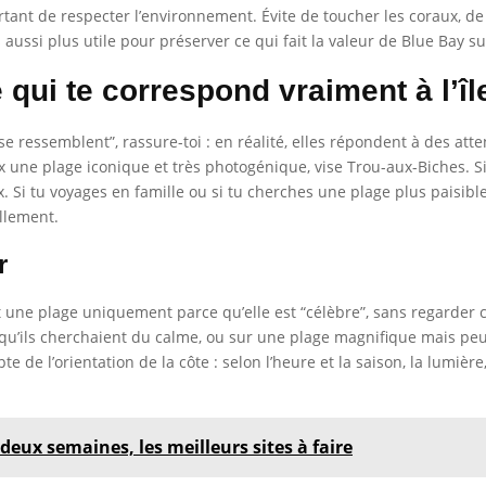
rtant de respecter l’environnement. Évite de toucher les coraux, de
ussi plus utile pour préserver ce qui fait la valeur de Blue Bay su
qui te correspond vraiment à l’îl
e ressemblent”, rassure-toi : en réalité, elles répondent à des atte
ux une plage iconique et très photogénique, vise Trou-aux-Biches. 
ix. Si tu voyages en famille ou si tu cherches une plage plus paisibl
ellement.
r
une plage uniquement parce qu’elle est “célèbre”, sans regarder ce 
s qu’ils cherchaient du calme, ou sur une plage magnifique mais peu
e de l’orientation de la côte : selon l’heure et la saison, la lumière
 deux semaines, les meilleurs sites à faire