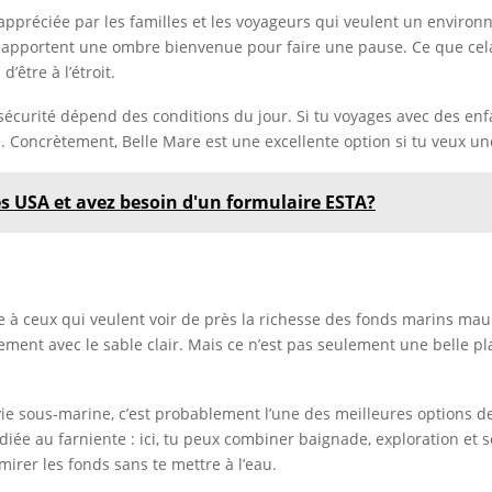
 appréciée par les familles et les voyageurs qui veulent un enviro
 apportent une ombre bienvenue pour faire une pause. Ce que cela im
’être à l’étroit.
curité dépend des conditions du jour. Si tu voyages avec des enfant
. Concrètement, Belle Mare est une excellente option si tu veux un
es USA et avez besoin d'un formulaire ESTA?
à ceux qui veulent voir de près la richesse des fonds marins mauric
ement avec le sable clair. Mais ce n’est pas seulement une belle pla
 vie sous-marine, c’est probablement l’une des meilleures options de
e au farniente : ici, tu peux combiner baignade, exploration et s
irer les fonds sans te mettre à l’eau.