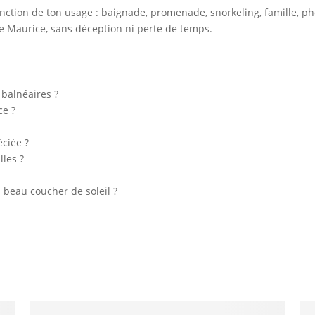
onction de ton usage : baignade, promenade, snorkeling, famille, pho
le Maurice, sans déception ni perte de temps.
 balnéaires ?
ce ?
éciée ?
lles ?
n beau coucher de soleil ?