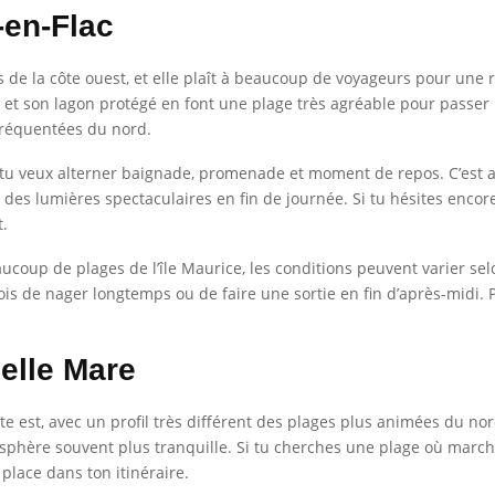
-en-Flac
es de la côte ouest, et elle plaît à beaucoup de voyageurs pour une
al et son lagon protégé en font une plage très agréable pour passe
 fréquentées du nord.
 si tu veux alterner baignade, promenade et moment de repos. C’est 
t des lumières spectaculaires en fin de journée. Si tu hésites encor
.
ucoup de plages de l’île Maurice, les conditions peuvent varier selo
révois de nager longtemps ou de faire une sortie en fin d’après-midi. 
elle Mare
ôte est, avec un profil très différent des plages plus animées du nor
sphère souvent plus tranquille. Si tu cherches une plage où march
place dans ton itinéraire.