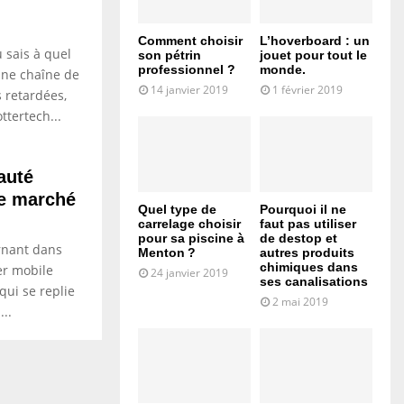
Comment choisir
L’hoverboard : un
u sais à quel
son pétrin
jouet pour tout le
professionnel ?
monde.
une chaîne de
14 janvier 2019
1 février 2019
 retardées,
ttertech...
auté
le marché
Quel type de
Pourquoi il ne
carrelage choisir
faut pas utiliser
pour sa piscine à
de destop et
rnant dans
Menton ?
autres produits
chimiques dans
er mobile
24 janvier 2019
ses canalisations
ui se replie
2 mai 2019
...