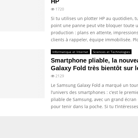
HP
1720
Si tu utilises un plotter HP au quotidien, t
point une panne peut vite bloquer toute 
production : plans en attente, impressions
clients à rappeler, équipe immobilisée. Plo
Informatique et Internet
Sciences et Technologies
Smartphone pliable, la nouve
Galaxy Fold très bientôt sur 
2129
Le Samsung Galaxy Fold a marqué un tou
l’univers des smartphones : c’est le premi
pliable de Samsung, avec un grand écran q
pour tenir dans la poche. Si tu t’intéresses