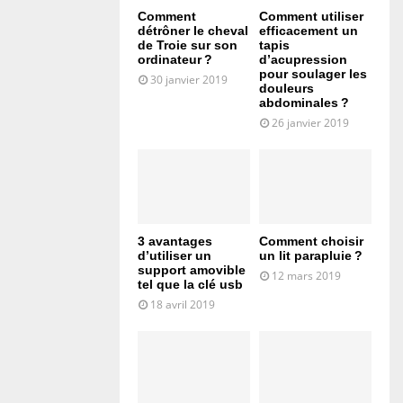
Comment
Comment utiliser
détrôner le cheval
efficacement un
de Troie sur son
tapis
ordinateur ?
d’acupression
pour soulager les
30 janvier 2019
douleurs
abdominales ?
26 janvier 2019
3 avantages
Comment choisir
d’utiliser un
un lit parapluie ?
support amovible
12 mars 2019
tel que la clé usb
18 avril 2019