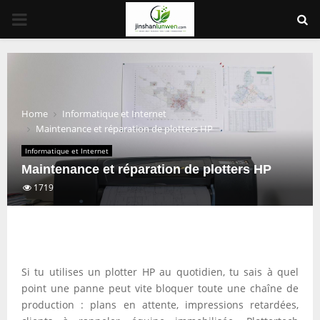
PRIMARY
MENU
Home
Informatique et Internet
Maintenance et réparation de plotters HP
Informatique et Internet
Maintenance et réparation de plotters HP
1719
Si tu utilises un plotter HP au quotidien, tu sais à quel
point une panne peut vite bloquer toute une chaîne de
production : plans en attente, impressions retardées,