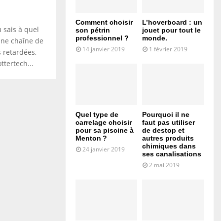
Comment choisir
L’hoverboard : un
u sais à quel
son pétrin
jouet pour tout le
professionnel ?
monde.
une chaîne de
14 janvier 2019
1 février 2019
 retardées,
ttertech...
Quel type de
Pourquoi il ne
carrelage choisir
faut pas utiliser
pour sa piscine à
de destop et
Menton ?
autres produits
chimiques dans
24 janvier 2019
ses canalisations
2 mai 2019