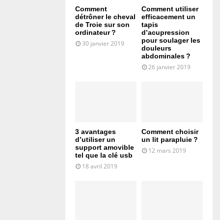
Comment
Comment utiliser
détrôner le cheval
efficacement un
de Troie sur son
tapis
ordinateur ?
d’acupression
pour soulager les
30 janvier 2019
douleurs
abdominales ?
26 janvier 2019
3 avantages
Comment choisir
d’utiliser un
un lit parapluie ?
support amovible
12 mars 2019
tel que la clé usb
18 avril 2019