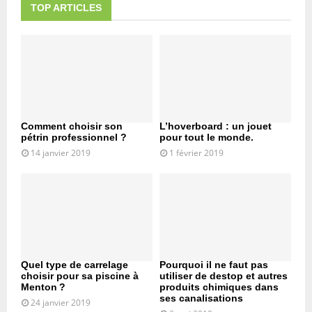
TOP ARTICLES
Comment choisir son
L’hoverboard : un jouet
pétrin professionnel ?
pour tout le monde.
14 janvier 2019
1 février 2019
Quel type de carrelage
Pourquoi il ne faut pas
choisir pour sa piscine à
utiliser de destop et autres
Menton ?
produits chimiques dans
ses canalisations
24 janvier 2019