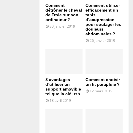
Comment
Comment utiliser
détrôner le cheval
efficacement un
de Troie sur son
tapis
ordinateur ?
d’acupression
pour soulager les
30 janvier 2019
douleurs
abdominales ?
26 janvier 2019
3 avantages
Comment choisir
d’utiliser un
un lit parapluie ?
support amovible
12 mars 2019
tel que la clé usb
18 avril 2019