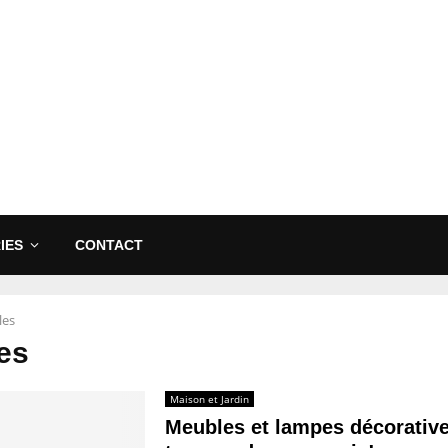
IES
CONTACT
les
es
Maison et Jardin
Meubles et lampes décorative