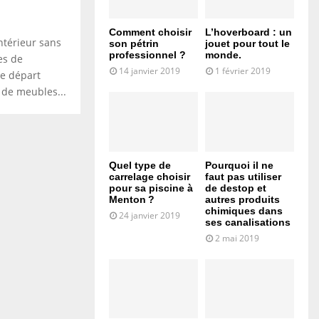
Comment choisir
L’hoverboard : un
ntérieur sans
son pétrin
jouet pour tout le
professionnel ?
monde.
es de
14 janvier 2019
1 février 2019
de départ
 de meubles...
Quel type de
Pourquoi il ne
carrelage choisir
faut pas utiliser
pour sa piscine à
de destop et
Menton ?
autres produits
chimiques dans
24 janvier 2019
ses canalisations
2 mai 2019