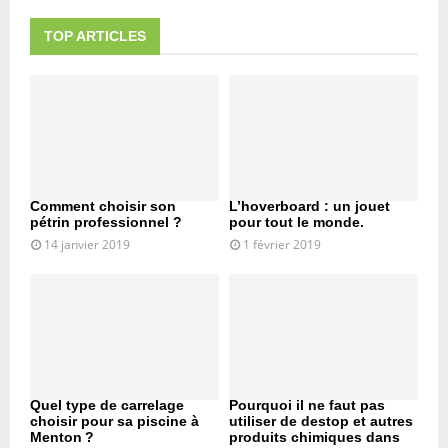
TOP ARTICLES
Comment choisir son
L’hoverboard : un jouet
pétrin professionnel ?
pour tout le monde.
14 janvier 2019
1 février 2019
Quel type de carrelage
Pourquoi il ne faut pas
choisir pour sa piscine à
utiliser de destop et autres
Menton ?
produits chimiques dans