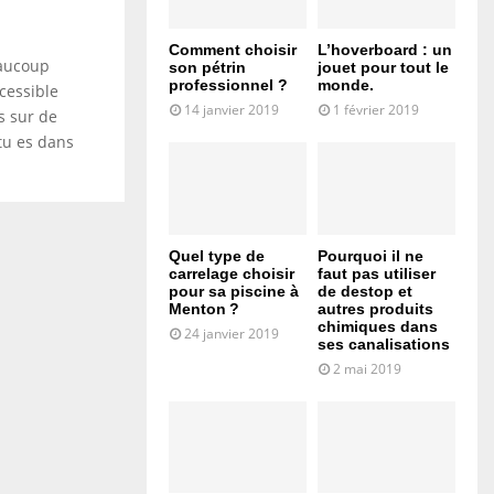
Comment choisir
L’hoverboard : un
eaucoup
son pétrin
jouet pour tout le
professionnel ?
monde.
ccessible
14 janvier 2019
1 février 2019
s sur de
tu es dans
Quel type de
Pourquoi il ne
carrelage choisir
faut pas utiliser
pour sa piscine à
de destop et
Menton ?
autres produits
chimiques dans
24 janvier 2019
ses canalisations
2 mai 2019