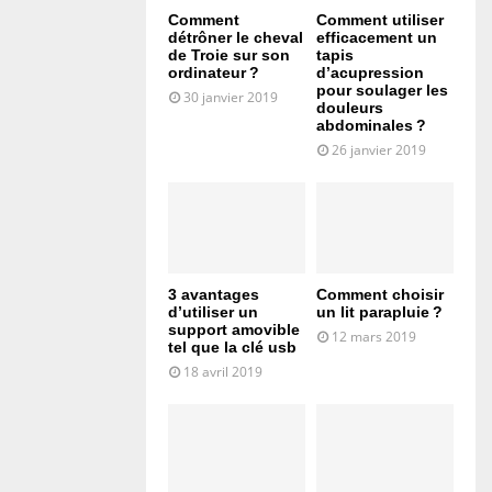
Comment
Comment utiliser
détrôner le cheval
efficacement un
de Troie sur son
tapis
ordinateur ?
d’acupression
pour soulager les
30 janvier 2019
douleurs
abdominales ?
26 janvier 2019
3 avantages
Comment choisir
d’utiliser un
un lit parapluie ?
support amovible
12 mars 2019
tel que la clé usb
18 avril 2019