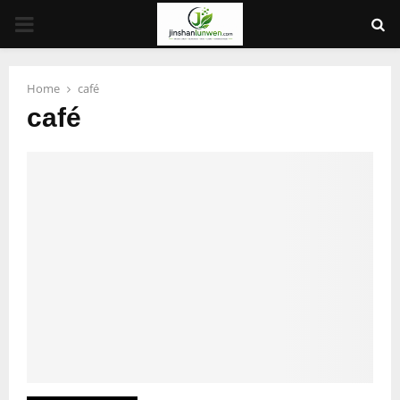
PRIMARY
MENU
Home
café
café