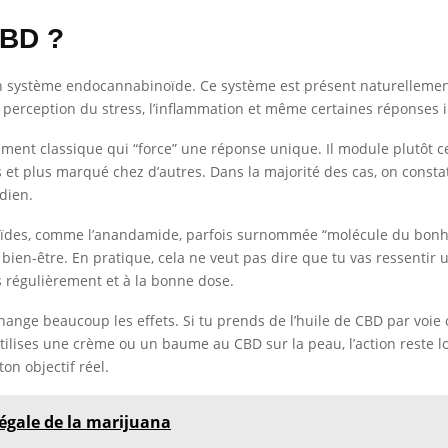
CBD ?
ton système endocannabinoïde. Ce système est présent naturellement
la perception du stress, l’inflammation et même certaines réponses
nt classique qui “force” une réponse unique. Il module plutôt cer
s et plus marqué chez d’autres. Dans la majorité des cas, on const
dien.
oïdes, comme l’anandamide, parfois surnommée “molécule du bonheu
bien-être. En pratique, cela ne veut pas dire que tu vas ressentir un
es régulièrement et à la bonne dose.
hange beaucoup les effets. Si tu prends de l’huile de CBD par voie 
 utilises une crème ou un baume au CBD sur la peau, l’action reste 
ton objectif réel.
légale de la marijuana