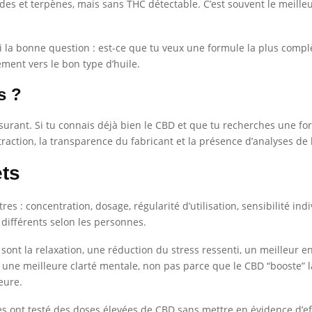
es et terpènes, mais sans THC détectable. C’est souvent le meille
oi la bonne question : est-ce que tu veux une formule la plus compl
ment vers le bon type d’huile.
s ?
assurant. Si tu connais déjà bien le CBD et que tu recherches une f
traction, la transparence du fabricant et la présence d’analyses de 
ets
 : concentration, dosage, régularité d’utilisation, sensibilité indiv
différents selon les personnes.
s sont la relaxation, une réduction du stress ressenti, un meilleur
une meilleure clarté mentale, non pas parce que le CBD “booste” la
ieure.
udes ont testé des doses élevées de CBD sans mettre en évidence d’