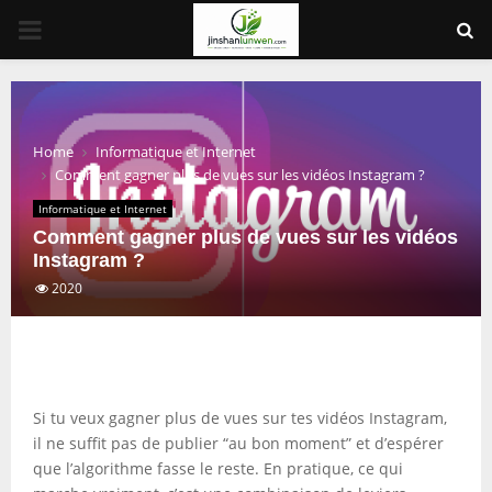
PRIMARY
MENU
Home
Informatique et Internet
Comment gagner plus de vues sur les vidéos Instagram ?
Informatique et Internet
Comment gagner plus de vues sur les vidéos
Instagram ?
2020
Si tu veux gagner plus de vues sur tes vidéos Instagram,
il ne suffit pas de publier “au bon moment” et d’espérer
que l’algorithme fasse le reste. En pratique, ce qui