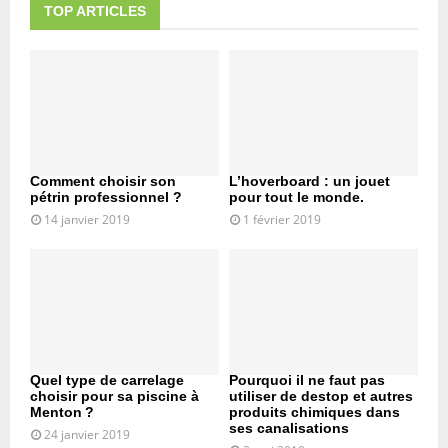
TOP ARTICLES
Comment choisir son
L’hoverboard : un jouet
pétrin professionnel ?
pour tout le monde.
14 janvier 2019
1 février 2019
Quel type de carrelage
Pourquoi il ne faut pas
choisir pour sa piscine à
utiliser de destop et autres
Menton ?
produits chimiques dans
ses canalisations
24 janvier 2019