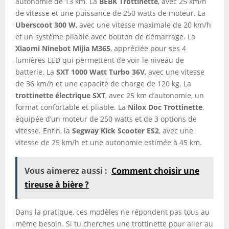
autonomie de 13 km. La
BEBK Trottinette
, avec 25 km/h
de vitesse et une puissance de 250 watts de moteur. La
Uberscoot 300 W
, avec une vitesse maximale de 20 km/h
et un système pliable avec bouton de démarrage. La
Xiaomi Ninebot Mijia M365
, appréciée pour ses 4
lumières LED qui permettent de voir le niveau de
batterie. La
SXT 1000 Watt Turbo 36V
, avec une vitesse
de 36 km/h et une capacité de charge de 120 kg. La
trottinette électrique SXT
, avec 25 km d’autonomie, un
format confortable et pliable. La
Nilox Doc Trottinette
,
équipée d’un moteur de 250 watts et de 3 options de
vitesse. Enfin, la
Segway Kick Scooter ES2
, avec une
vitesse de 25 km/h et une autonomie estimée à 45 km.
Vous aimerez aussi :
Comment choisir une
tireuse à bière ?
Dans la pratique, ces modèles ne répondent pas tous au
même besoin. Si tu cherches une trottinette pour aller au